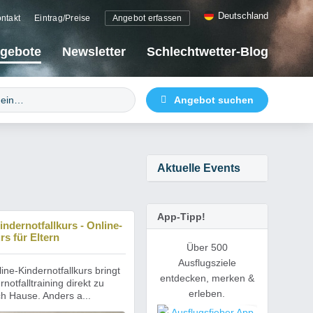
Deutschland
ntakt
Eintrag/Preise
Angebot erfassen
gebote
Newsletter
Schlechtwetter-Blog
Aktuelle Events
App-Tipp!
indernotfallkurs - Online-
rs für Eltern
Über 500
Ausflugsziele
ine-Kindernotfallkurs bringt
entdecken, merken &
notfalltraining direkt zu
erleben.
h Hause. Anders a...