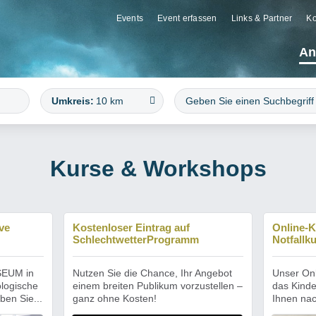
Events
Event erfassen
Links & Partner
Ko
An
Umkreis:
10 km
Kurse & Workshops
ve
Kostenloser Eintrag auf
Online-K
SchlechtwetterProgramm
Notfallku
SEUM in
Nutzen Sie die Chance, Ihr Angebot
Unser Onl
logische
einem breiten Publikum vorzustellen –
das Kinder
ben Sie...
ganz ohne Kosten!
Ihnen nac