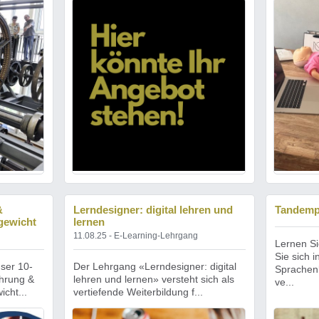
&
Lerndesigner: digital lehren und
Tandemp
gewicht
lernen
11.08.25 - E-Learning-Lehrgang
Lernen Si
Sie sich 
nser 10-
Der Lehrgang «Lerndesigner: digital
Sprachenl
hrung &
lehren und lernen» versteht sich als
ve...
cht...
vertiefende Weiterbildung f...