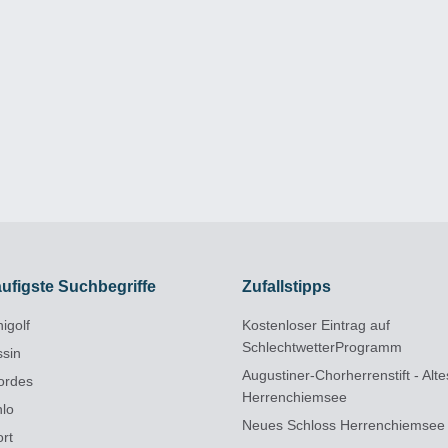
ufigste Suchbegriffe
Zufallstipps
igolf
Kostenloser Eintrag auf
SchlechtwetterProgramm
ssin
Augustiner-Chorherrenstift - Alt
ordes
Herrenchiemsee
hlo
Neues Schloss Herrenchiemsee
ort